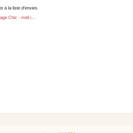
er au panier
er à la liste d’envies
Robe Sauvage Chic - midi imprimé animal