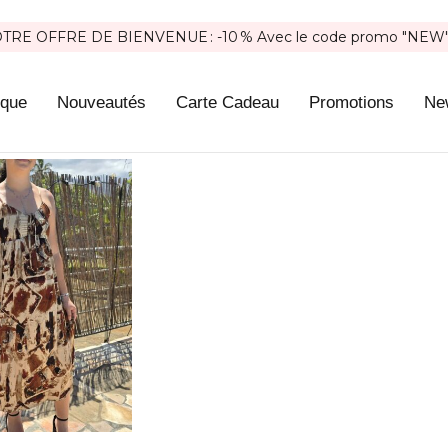
RE OFFRE DE BIENVENUE : -10 % Avec le code promo "NEW
ique
Nouveautés
Carte Cadeau
Promotions
New
Show only products on sale