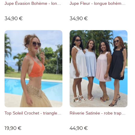
Jupe Évasion Bohème - longue fluide coton
Jupe Fleur - longue bohème croc
34,90
€
34,90
€
Top Soleil Crochet - triangle en coton
Rêverie Satinée - robe trapèze fle
19,90
€
44,90
€