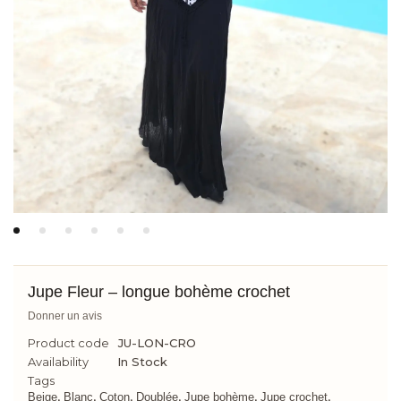
Jupe Fleur – longue bohème crochet
Donner un avis
Product code
JU-LON-CRO
Availability
In Stock
Tags
,
,
,
,
,
,
Beige
Blanc
Coton
Doublée
Jupe bohème
Jupe crochet