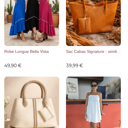
Robe Longue Bella Vista
Sac Cabas Signature - simili cuir
49,90
€
39,99
€